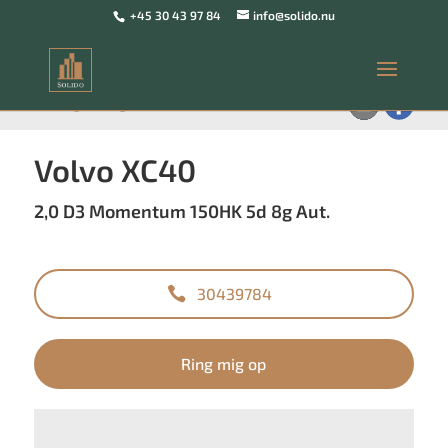
+45 30 43 97 84
info@solido.nu
<
Tilbage til søgeresultat
Volvo XC40
2,0 D3 Momentum 150HK 5d 8g Aut.
30439784
Ring mig op