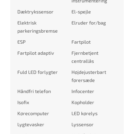
instrumentering
Dæktrykssensor
El-spejle
Elektrisk
Elruder for/bag
parkeringsbremse
ESP
Fartpilot
Fartpilot adaptiv
Fjernbetjent
centrallås
Fuld LED forlygter
Højdejusterbart
førersæde
Håndfri telefon
Infocenter
Isofix
Kopholder
Kørecomputer
LED kørelys
Lygtevasker
Lyssensor