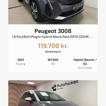
Peugeot 3008
1,6 PureTech Plugin-hybrid Allure Pack EAT8 225HK 5d 8g Aut.
119.700 kr.
Kontantpris
2021
167.000
Hybrid (Benzin /
Årgang
KM
El)
Drivmiddel