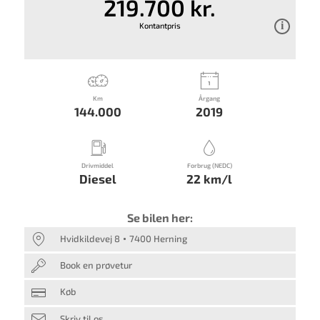
219.700 kr.
Kontantpris
Km
Årgang
144.000
2019
Drivmiddel
Forbrug (NEDC)
Diesel
22 km/l
Se bilen her:
Hvidkildevej 8
7400 Herning
Book en prøvetur
Køb
Skriv til os