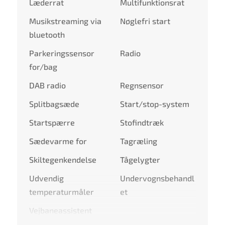
Læderrat
Multifunktionsrat
Musikstreaming via
Nøglefri start
bluetooth
Parkeringssensor
Radio
for/bag
DAB radio
Regnsensor
Splitbagsæde
Start/stop-system
Startspærre
Stofindtræk
Sædevarme for
Tagræling
Skiltegenkendelse
Tågelygter
Udvendig
Undervognsbehandl
temperaturmåler
et
Vejbaneassistent