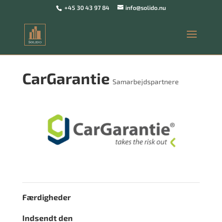
+45 30 43 97 84
info@solido.nu
CarGarantie
Samarbejdspartnere
Færdigheder
Indsendt den